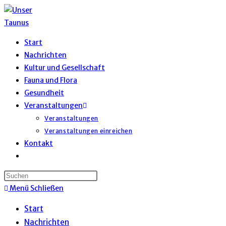
Zum
Inhalt
springen
Start
Nachrichten
Kultur und Gesellschaft
Fauna und Flora
Gesundheit
Veranstaltungen
Veranstaltungen
Veranstaltungen einreichen
Kontakt
Website-
Suche
umschalten
Menü
Schließen
Start
Nachrichten