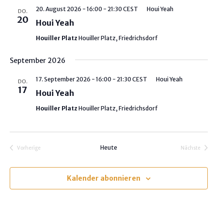
h
20. August 2026 - 16:00
-
21:30
CEST
Houi Yeah
DO.
l
20
Houi Yeah
e
Houiller Platz
Houiller Platz, Friedrichsdorf
n
.
September 2026
17. September 2026 - 16:00
-
21:30
CEST
Houi Yeah
DO.
17
Houi Yeah
Houiller Platz
Houiller Platz, Friedrichsdorf
Heute
Vorherige
Nächste
Veranstaltungen
Veranstalt
Kalender abonnieren