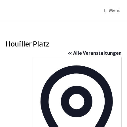
Menü
Houiller Platz
« Alle Veranstaltungen
A
d
r
e
s
s
e