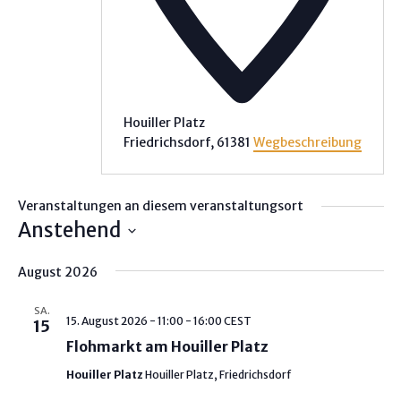
Houiller Platz
Friedrichsdorf
,
61381
Wegbeschreibung
Veranstaltungen an diesem veranstaltungsort
Anstehend
D
August 2026
a
t
SA.
u
15. August 2026 - 11:00
-
16:00
CEST
15
m
Flohmarkt am Houiller Platz
w
Houiller Platz
Houiller Platz, Friedrichsdorf
ä