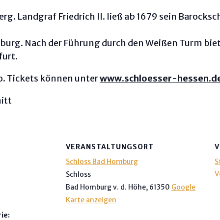
g. Landgraf Friedrich II. ließ ab 1679 sein Barocksc
burg. Nach der Führung durch den Weißen Turm biet
urt.
o. Tickets können unter
www.schloesser-hessen.d
itt
VERANSTALTUNGSORT
V
Schloss Bad Homburg
S
V
Schloss
Bad Homburg v. d. Höhe
,
61350
Google
Karte anzeigen
ie: