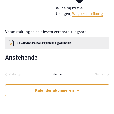
Wilhelmjstraße
Usingen
,
Wegbeschreibung
Veranstaltungen an diesem veranstaltungsort
Es wurden keine Ergebnisse gefunden.
H
i
n
Anstehende
w
e
D
i
s
a
Heute
Vorherige
Nächste
t
Veranstaltungen
Veranstalt
u
m
Kalender abonnieren
w
ä
h