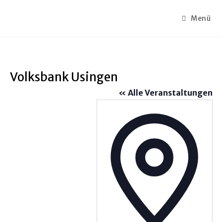
Menü
Volksbank Usingen
« Alle Veranstaltungen
A
d
r
e
s
s
e