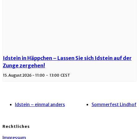
Idstein in Häppchen – Lassen Sie sich Idstein auf der
Zunge zergehen!
15. August 2026 - 11:00
-
13:00
CEST
Idstein – einmal anders
Sommerfest Lindhof
Rechtliches
Impressum