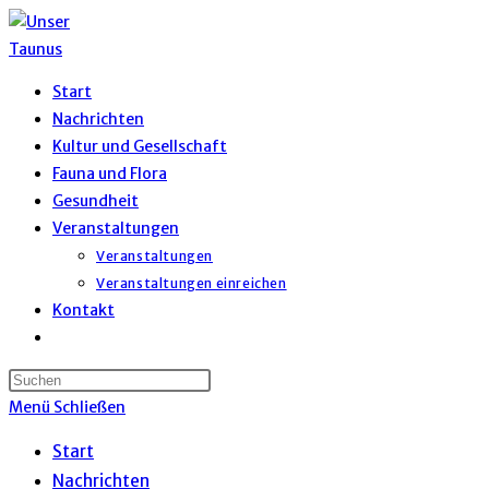
Zum
Inhalt
springen
Start
Nachrichten
Kultur und Gesellschaft
Fauna und Flora
Gesundheit
Veranstaltungen
Veranstaltungen
Veranstaltungen einreichen
Kontakt
Website-
Suche
umschalten
Menü
Schließen
Start
Nachrichten