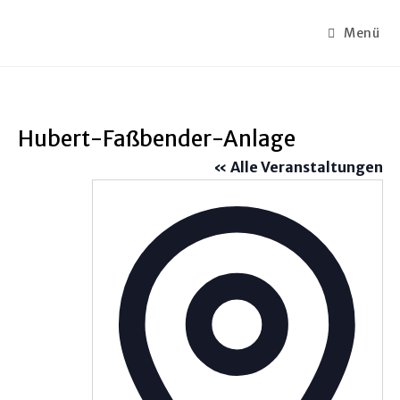
Menü
Hubert-Faßbender-Anlage
« Alle Veranstaltungen
A
d
r
e
s
s
e