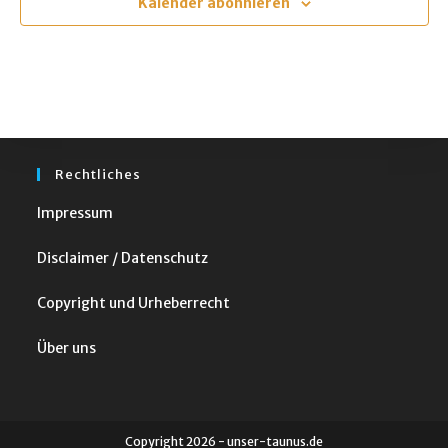
m
Kalender abonnieren
w
ä
h
l
e
n
Rechtliches
.
Impressum
Disclaimer / Datenschutz
Copyright und Urheberrecht
Über uns
Copyright 2026 - unser-taunus.de