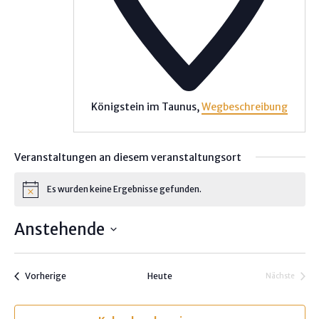
Königstein im Taunus
,
Wegbeschreibung
Veranstaltungen an diesem veranstaltungsort
Es wurden keine Ergebnisse gefunden.
H
i
n
Anstehende
w
e
D
i
s
a
Veranstaltungen
Vorherige
Heute
Nächste
t
Veranstalt
u