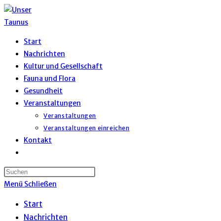
Zum
Inhalt
springen
Start
Nachrichten
Kultur und Gesellschaft
Fauna und Flora
Gesundheit
Veranstaltungen
Veranstaltungen
Veranstaltungen einreichen
Kontakt
Website-
Suche
umschalten
Menü
Schließen
Start
Nachrichten