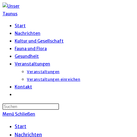
Zum
Inhalt
springen
Start
Nachrichten
Kultur und Gesellschaft
Fauna und Flora
Gesundheit
Veranstaltungen
Veranstaltungen
Veranstaltungen einreichen
Kontakt
Website-
Suche
umschalten
Menü
Schließen
Start
Nachrichten