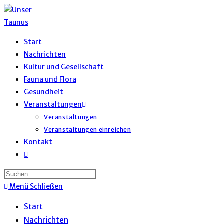
Zum
Inhalt
springen
Start
Nachrichten
Kultur und Gesellschaft
Fauna und Flora
Gesundheit
Veranstaltungen
Veranstaltungen
Veranstaltungen einreichen
Kontakt
Website-
Suche
umschalten
Menü
Schließen
Start
Nachrichten