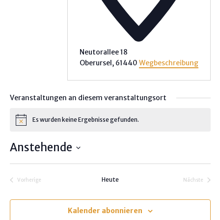
Neutorallee 18
Oberursel
,
61440
Wegbeschreibung
Veranstaltungen an diesem veranstaltungsort
Es wurden keine Ergebnisse gefunden.
H
i
n
Anstehende
w
e
D
i
s
a
Heute
Vorherige
Nächste
t
Veranstaltungen
Veranstalt
u
m
Kalender abonnieren