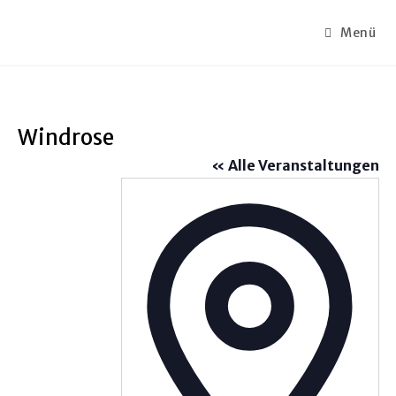
Menü
Windrose
« Alle Veranstaltungen
A
d
r
e
s
s
e