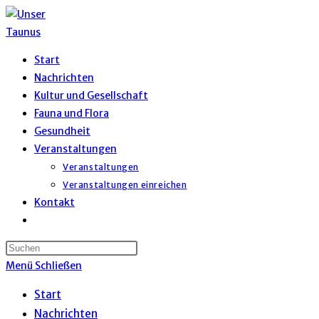
Zum
Inhalt
springen
Start
Nachrichten
Kultur und Gesellschaft
Fauna und Flora
Gesundheit
Veranstaltungen
Veranstaltungen
Veranstaltungen einreichen
Kontakt
Website-
Suche
umschalten
Menü
Schließen
Start
Nachrichten