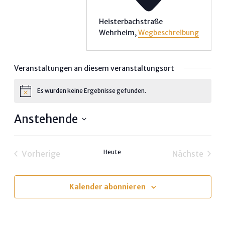
Heisterbachstraße
Wehrheim
,
Wegbeschreibung
Veranstaltungen an diesem veranstaltungsort
Es wurden keine Ergebnisse gefunden.
Hinweis
Anstehende
Datum
wählen.
Heute
Vorherige
Nächste
Veranstaltungen
Veransta
Kalender abonnieren