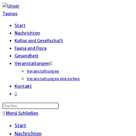
Zum
Inhalt
springen
Start
Nachrichten
Kultur und Gesellschaft
Fauna und Flora
Gesundheit
Veranstaltungen
Veranstaltungen
Veranstaltungen einreichen
Kontakt
Website-
Suche
umschalten
Menü
Schließen
Start
Nachrichten