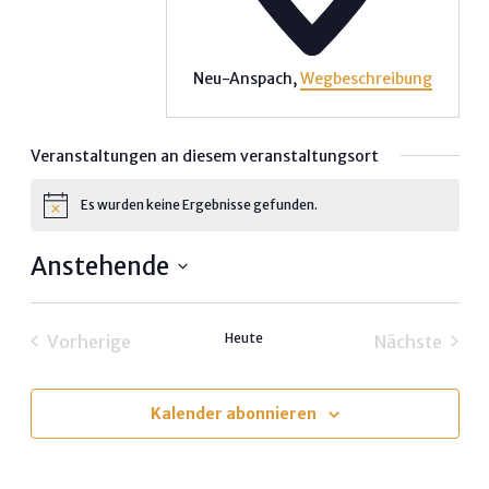
Neu-Anspach
,
Wegbeschreibung
Veranstaltungen an diesem veranstaltungsort
Es wurden keine Ergebnisse gefunden.
Hinweis
Anstehende
Datum
wählen.
Heute
Vorherige
Nächste
Veranstaltungen
Veransta
Kalender abonnieren