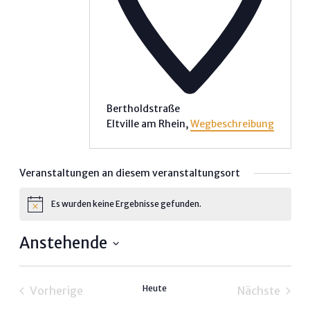
Bertholdstraße
Eltville am Rhein
,
Wegbeschreibung
Veranstaltungen an diesem veranstaltungsort
Es wurden keine Ergebnisse gefunden.
Hinweis
Anstehende
Datum
wählen.
Heute
Vorherige
Nächste
Veranstaltungen
Veransta