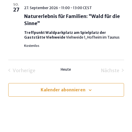
SO.
Naturerlebnis
27. September 2026 - 11:00
-
13:00
CEST
27
für
Naturerlebnis für Familien: “Wald für die
Familien:
“Wald
Sinne”
für
die
Treffpunkt Waldparkplatz am Spielplatz der
Sinne”
Gaststätte Viehweide
Viehweide 1, Hofheim im Taunus
Kostenlos
Heute
Vorherige
Nächste
Veranstaltungen
Veransta
Kalender abonnieren