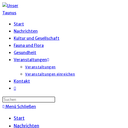
Zum
Inhalt
springen
Start
Nachrichten
Kultur und Gesellschaft
Fauna und Flora
Gesundheit
Veranstaltungen
Veranstaltungen
Veranstaltungen einreichen
Kontakt
Website-
Suche
umschalten
Menü
Schließen
Start
Nachrichten