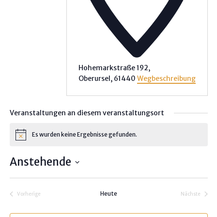
Hohemarkstraße 192,
Oberursel
,
61440
Wegbeschreibung
Veranstaltungen an diesem veranstaltungsort
Es wurden keine Ergebnisse gefunden.
H
i
n
Anstehende
w
e
D
i
s
a
Heute
Vorherige
Nächste
t
Veranstaltungen
Veranstalt
u