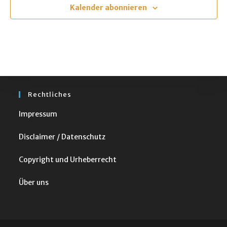
m
Kalender abonnieren
w
ä
h
l
e
n
Rechtliches
.
Impressum
Disclaimer / Datenschutz
Copyright und Urheberrecht
Über uns