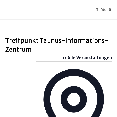
Menü
Treffpunkt Taunus-Informations-
Zentrum
« Alle Veranstaltungen
A
d
r
e
s
s
e