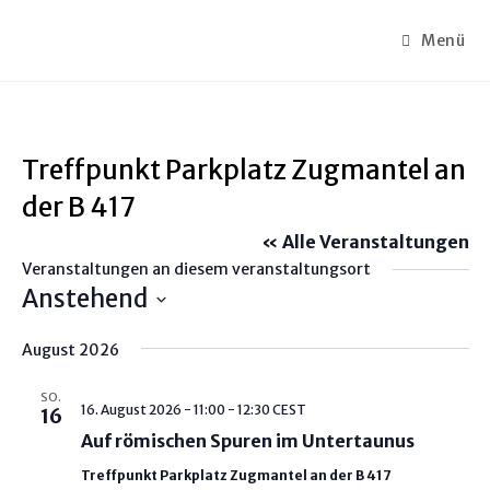
Menü
Treffpunkt Parkplatz Zugmantel an
der B 417
« Alle Veranstaltungen
Veranstaltungen an diesem veranstaltungsort
Anstehend
D
August 2026
a
t
SO.
u
16. August 2026 - 11:00
-
12:30
CEST
16
m
Auf römischen Spuren im Untertaunus
w
Treffpunkt Parkplatz Zugmantel an der B 417