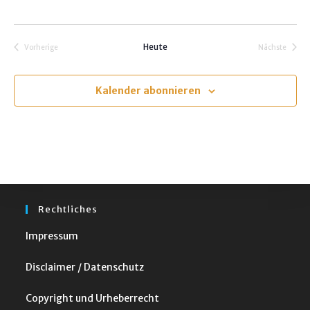
ä
h
l
Heute
Vorherige
Nächste
e
Veranstaltungen
Veranstalt
n
.
Kalender abonnieren
Rechtliches
Impressum
Disclaimer / Datenschutz
Copyright und Urheberrecht