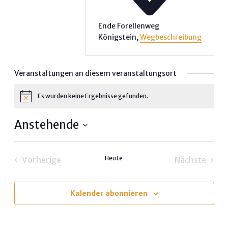
Ende Forellenweg
Königstein
,
Wegbeschreibung
Veranstaltungen an diesem veranstaltungsort
Es wurden keine Ergebnisse gefunden.
Hinweis
Anstehende
Datum
wählen.
Heute
Vorherige
Nächste
Veranstaltungen
Veransta
Kalender abonnieren