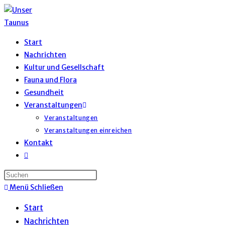
Zum
Inhalt
springen
Start
Nachrichten
Kultur und Gesellschaft
Fauna und Flora
Gesundheit
Veranstaltungen
Veranstaltungen
Veranstaltungen einreichen
Kontakt
Website-
Suche
umschalten
Menü
Schließen
Start
Nachrichten