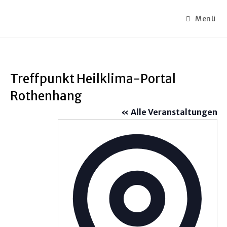
Menü
Treffpunkt Heilklima-Portal
Rothenhang
« Alle Veranstaltungen
A
d
r
e
s
s
e