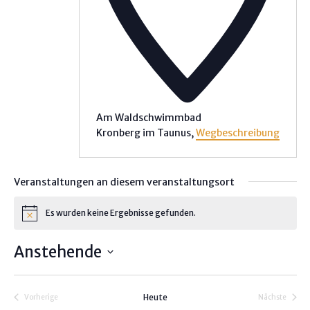
Am Waldschwimmbad
Kronberg im Taunus
,
Wegbeschreibung
Veranstaltungen an diesem veranstaltungsort
Es wurden keine Ergebnisse gefunden.
H
i
n
Anstehende
w
e
D
i
s
a
Heute
Vorherige
Nächste
t
Veranstaltungen
Veranstalt