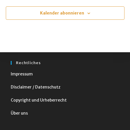
u
m
Kalender abonnieren
w
ä
h
l
e
n
Rechtliches
.
Impressum
Disclaimer / Datenschutz
Copyright und Urheberrecht
Über uns