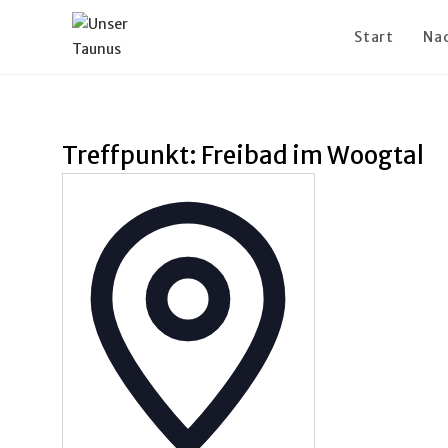
Start
Na
Treffpunkt: Freibad im Woogtal
A
d
r
e
s
s
e