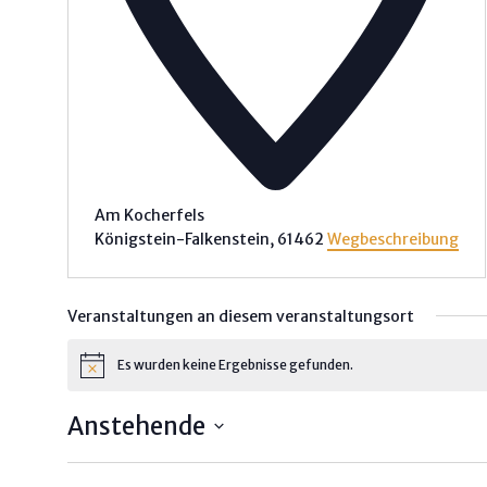
Am Kocherfels
Königstein-Falkenstein
,
61462
Wegbeschreibung
Veranstaltungen an diesem veranstaltungsort
Es wurden keine Ergebnisse gefunden.
H
i
n
Rechtliches
Anstehende
w
e
Impressum
D
i
s
a