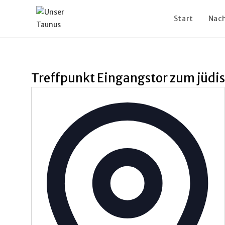
Start
Nach
Treffpunkt Eingangstor zum jüdis
A
d
r
e
s
s
e