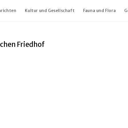
richten
Kultur und Gesellschaft
Fauna und Flora
G
chen Friedhof