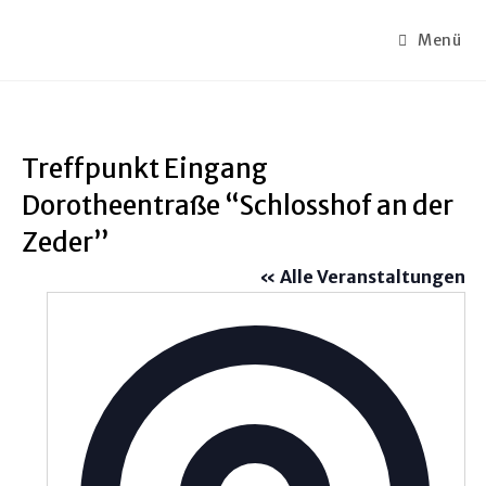
Menü
Treffpunkt Eingang
Dorotheentraße “Schlosshof an der
Zeder”
« Alle Veranstaltungen
A
d
r
e
s
s
e