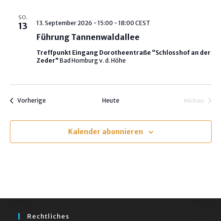
t
SO.
u
13. September 2026 - 15:00
-
18:00
CEST
13
m
Führung Tannenwaldallee
w
Treffpunkt Eingang Dorotheentraße "Schlosshof an der
ä
Zeder"
Bad Homburg v. d. Höhe
h
l
e
Veranstaltungen
Vorherige
Heute
Nächste
Veranstalt
n
.
Kalender abonnieren
Rechtliches