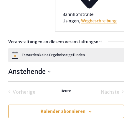
Bahnhofstraße
Usingen
,
Wegbeschreibung
Veranstaltungen an diesem veranstaltungsort
Es wurden keine Ergebnisse gefunden.
Hinweis
Anstehende
Datum
wählen.
Heute
Vorherige
Nächste
Veranstaltungen
Veransta
Kalender abonnieren