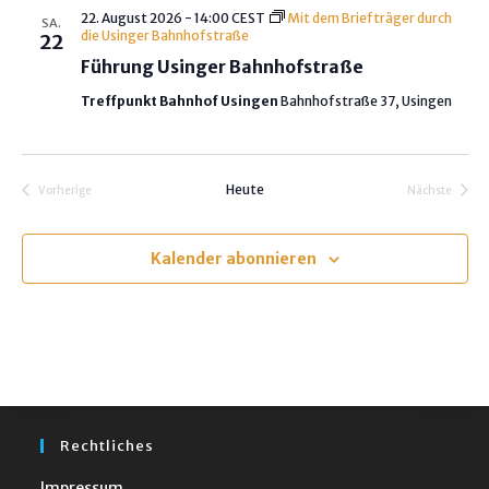
t
22. August 2026 - 14:00
CEST
Mit dem Briefträger durch
SA.
u
die Usinger Bahnhofstraße
22
m
Führung Usinger Bahnhofstraße
w
Treffpunkt Bahnhof Usingen
Bahnhofstraße 37, Usingen
ä
h
l
Heute
Vorherige
Nächste
e
Veranstaltungen
Veranstalt
n
.
Kalender abonnieren
Rechtliches
Impressum