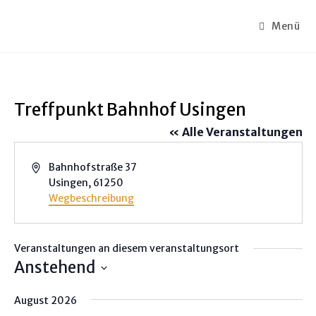
Menü
Treffpunkt Bahnhof Usingen
« Alle Veranstaltungen
A
Bahnhofstraße 37
d
Usingen
,
61250
r
Wegbeschreibung
e
s
s
Veranstaltungen an diesem veranstaltungsort
e
Anstehend
D
August 2026
a