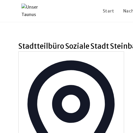
Zum
Inhalt
Start
Nach
springen
Stadtteilbüro Soziale Stadt Stein
A
d
r
e
s
s
e