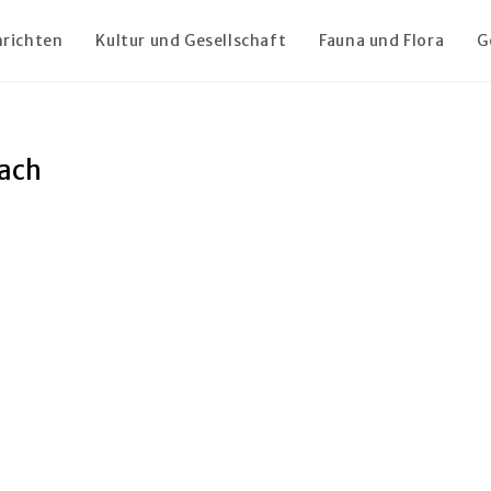
richten
Kultur und Gesellschaft
Fauna und Flora
G
bach