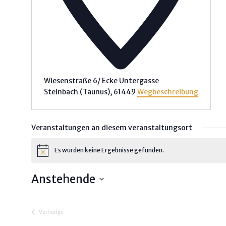
Wiesenstraße 6/ Ecke Untergasse
Steinbach (Taunus)
,
61449
Wegbeschreibung
Veranstaltungen an diesem veranstaltungsort
Es wurden keine Ergebnisse gefunden.
H
i
n
Rechtliches
Anstehende
w
e
Impressum
D
i
s
a
Vorherige
Disclaimer / Datenschutz
t
Veranstaltungen