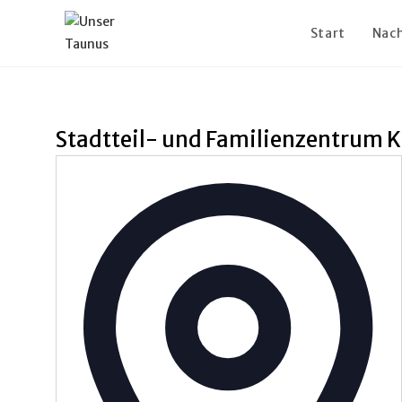
Start
Nach
Stadtteil- und Familienzentrum Ki
A
d
r
e
s
s
e