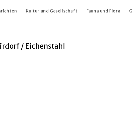
richten
Kultur und Gesellschaft
Fauna und Flora
G
rdorf / Eichenstahl