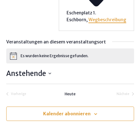
Eschenplatz 1.
Eschborn
,
Wegbeschreibung
Veranstaltungen an diesem veranstaltungsort
Es wurden keine Ergebnisse gefunden.
H
i
n
Anstehende
w
e
D
i
s
a
Heute
Vorherige
Nächste
t
Veranstaltungen
Veranstalt
u
m
Kalender abonnieren
w
ä
h