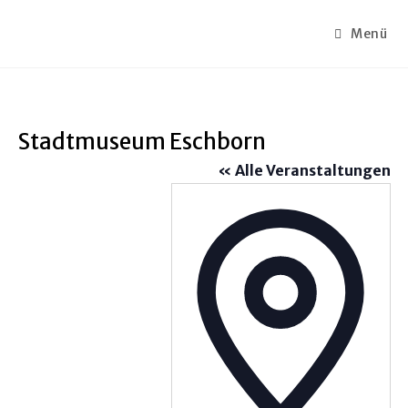
Menü
Stadtmuseum Eschborn
« Alle Veranstaltungen
A
d
r
e
s
s
e