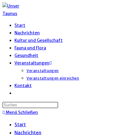
Zum
Inhalt
springen
Start
Nachrichten
Kultur und Gesellschaft
Fauna und Flora
Gesundheit
Veranstaltungen
Veranstaltungen
Veranstaltungen einreichen
Kontakt
Website-
Suche
umschalten
Menü
Schließen
Start
Nachrichten