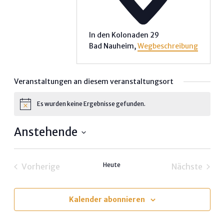
In den Kolonaden 29
Bad Nauheim
,
Wegbeschreibung
Veranstaltungen an diesem veranstaltungsort
Es wurden keine Ergebnisse gefunden.
Hinweis
Anstehende
Datum
wählen.
Heute
Vorherige
Nächste
Veranstaltungen
Veransta
Kalender abonnieren