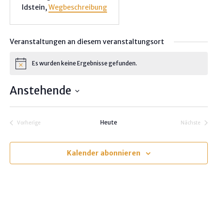
Idstein
,
Wegbeschreibung
Veranstaltungen an diesem veranstaltungsort
Es wurden keine Ergebnisse gefunden.
H
i
n
Anstehende
w
e
D
i
s
a
Heute
Vorherige
Nächste
t
Veranstaltungen
Veranstalt
u
m
Kalender abonnieren
w
ä
h
l
e