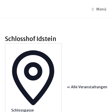
Menü
Schlosshof Idstein
A
d
r
e
s
s
e
« Alle Veranstaltungen
Schlossgasse