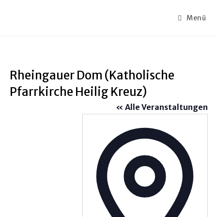
Menü
Rheingauer Dom (Katholische
Pfarrkirche Heilig Kreuz)
« Alle Veranstaltungen
A
d
r
e
s
s
e