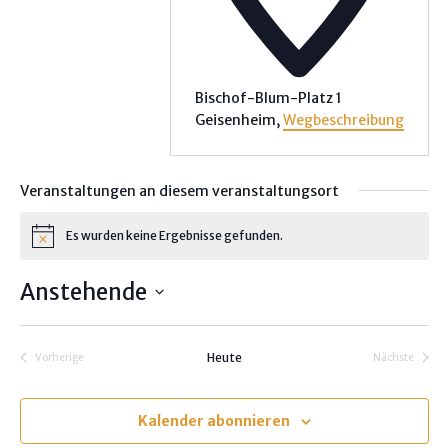
Bischof-Blum-Platz 1
Geisenheim
,
Wegbeschreibung
Veranstaltungen an diesem veranstaltungsort
Es wurden keine Ergebnisse gefunden.
H
i
n
Anstehende
w
e
D
i
s
a
Heute
Vorherige
Nächste
t
Veranstaltungen
Veranstalt
u
m
Kalender abonnieren
w