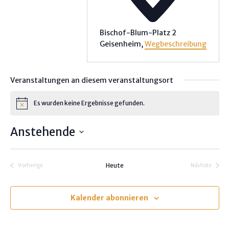
Bischof-Blum-Platz 2
Geisenheim
,
Wegbeschreibung
Veranstaltungen an diesem veranstaltungsort
Es wurden keine Ergebnisse gefunden.
H
i
n
Anstehende
w
e
D
i
s
a
Heute
Vorherige
Nächste
t
Veranstaltungen
Veranstalt
u
m
Kalender abonnieren
w
ä