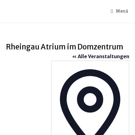
Menü
Rheingau Atrium im Domzentrum
« Alle Veranstaltungen
A
d
r
e
s
s
e