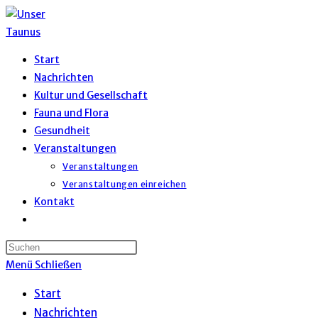
Zum
Inhalt
springen
Start
Nachrichten
Kultur und Gesellschaft
Fauna und Flora
Gesundheit
Veranstaltungen
Veranstaltungen
Veranstaltungen einreichen
Kontakt
Website-
Suche
umschalten
Menü
Schließen
Start
Nachrichten