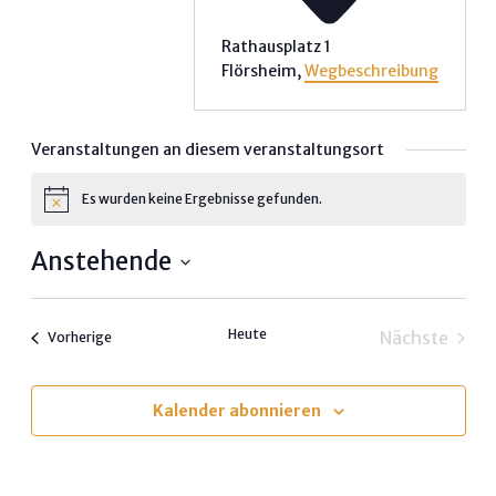
Rathausplatz 1
Flörsheim
,
Wegbeschreibung
Veranstaltungen an diesem veranstaltungsort
Es wurden keine Ergebnisse gefunden.
Hinweis
Anstehende
Datum
wählen.
Heute
Nächste
Veranstaltungen
Vorherige
Veransta
Kalender abonnieren