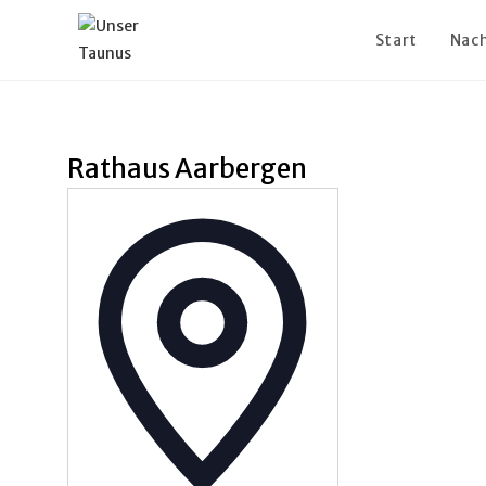
Start
Nach
Rathaus Aarbergen
A
d
r
e
s
s
e