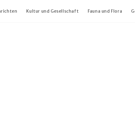
richten
Kultur und Gesellschaft
Fauna und Flora
G