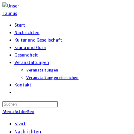
Zum
Inhalt
springen
Start
Nachrichten
Kultur und Gesellschaft
Fauna und Flora
Gesundheit
Veranstaltungen
Veranstaltungen
Veranstaltungen einreichen
Kontakt
Website-
Suche
umschalten
Menü
Schließen
Start
Nachrichten