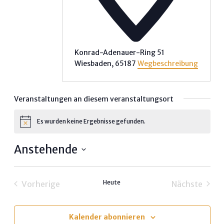
Konrad-Adenauer-Ring 51
Wiesbaden
,
65187
Wegbeschreibung
Veranstaltungen an diesem veranstaltungsort
Es wurden keine Ergebnisse gefunden.
Hinweis
Anstehende
Datum
wählen.
Heute
Vorherige
Nächste
Veranstaltungen
Veransta
Kalender abonnieren