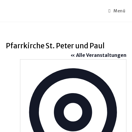
Menü
Pfarrkirche St. Peter und Paul
« Alle Veranstaltungen
A
d
r
e
s
s
e