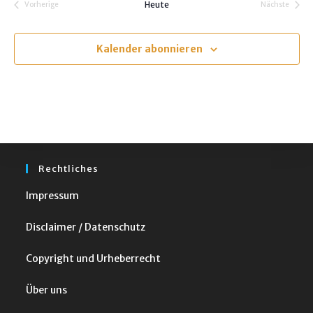
Heute
Vorherige
Nächste
t
Veranstaltungen
Veranstalt
u
m
Kalender abonnieren
w
ä
h
l
e
n
Rechtliches
.
Impressum
Disclaimer / Datenschutz
Copyright und Urheberrecht
Über uns