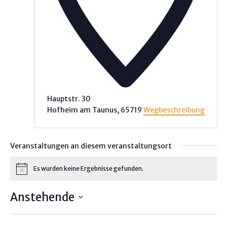
Hauptstr. 30
Hofheim am Taunus
,
65719
Wegbeschreibung
Veranstaltungen an diesem veranstaltungsort
Es wurden keine Ergebnisse gefunden.
H
i
n
Anstehende
w
e
D
i
s
a