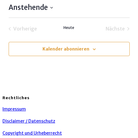
Anstehende
Datum
wählen.
Heute
Vorherige
Nächste
Veranstaltungen
Veransta
Kalender abonnieren
Rechtliches
Impressum
Disclaimer / Datenschutz
Copyright und Urheberrecht