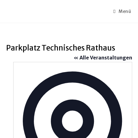
Menü
Parkplatz Technisches Rathaus
« Alle Veranstaltungen
A
d
r
e
s
s
e