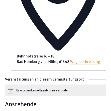
Bahnhofstraße 16 - 18
Bad Homburg v. d. Höhe
,
61348
Wegbeschreibung
Veranstaltungen an diesem veranstaltungsort
Es wurden keine Ergebnisse gefunden.
H
i
n
Anstehende
w
e