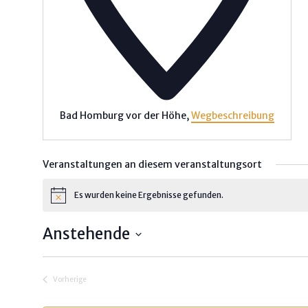
Bad Homburg vor der Höhe
,
Wegbeschreibung
Veranstaltungen an diesem veranstaltungsort
Es wurden keine Ergebnisse gefunden.
H
i
n
Rechtliches
Anstehende
w
e
Impressum
D
i
s
a
Vorherige
Disclaimer / Datenschutz
t
Veranstaltungen
u