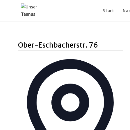
Start
Na
Ober-Eschbacherstr. 76
A
d
r
e
s
s
e