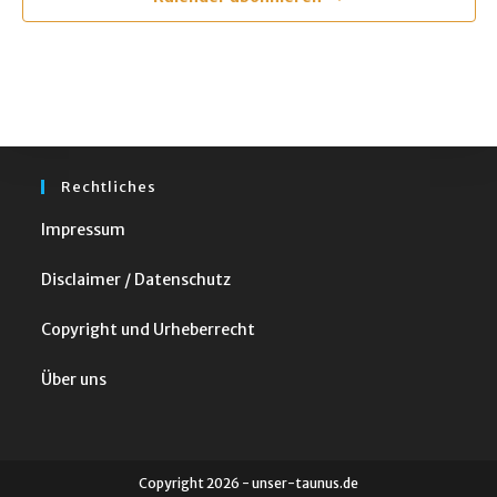
w
ä
h
l
e
n
Rechtliches
.
Impressum
Disclaimer / Datenschutz
Copyright und Urheberrecht
Über uns
Copyright 2026 - unser-taunus.de