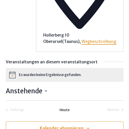
Hollerberg 10
Oberursel(Taunus)
,
Wegbeschreibung
Veranstaltungen an diesem veranstaltungsort
Es wurden keine Ergebnisse gefunden.
H
i
n
Anstehende
w
e
D
i
s
a
Heute
Vorherige
Nächste
t
Veranstaltungen
Veranstalt
u
m
Kalender abonnieren