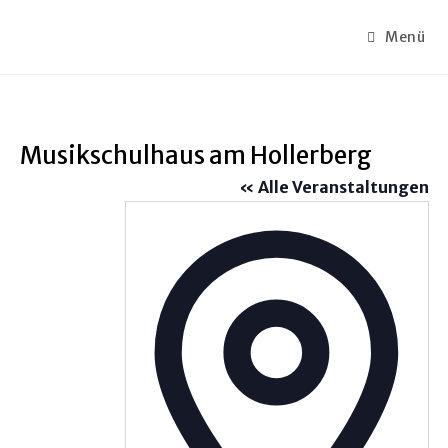
Menü
Musikschulhaus am Hollerberg
« Alle Veranstaltungen
A
d
r
e
s
s
e