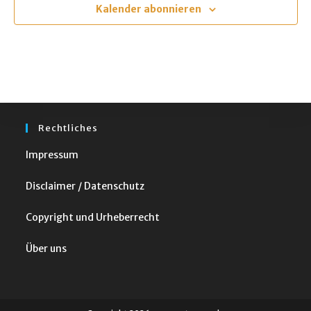
m
Kalender abonnieren
w
ä
h
l
e
n
Rechtliches
.
Impressum
Disclaimer / Datenschutz
Copyright und Urheberrecht
Über uns