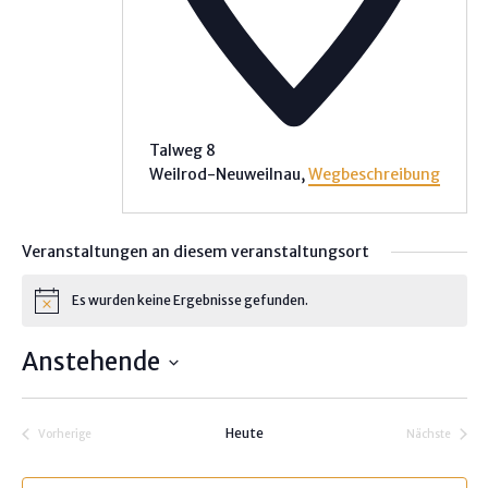
Talweg 8
Weilrod-Neuweilnau
,
Wegbeschreibung
Veranstaltungen an diesem veranstaltungsort
Es wurden keine Ergebnisse gefunden.
H
i
n
Anstehende
w
e
D
i
s
a
Heute
Vorherige
Nächste
t
Veranstaltungen
Veranstalt
u