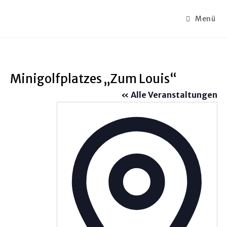
Menü
Minigolfplatzes „Zum Louis“
« Alle Veranstaltungen
A
d
r
e
s
s
e