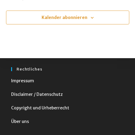
t
Veranstaltungen
Veranstalt
u
m
Kalender abonnieren
w
ä
h
l
e
n
Rechtliches
.
Impressum
Disclaimer / Datenschutz
Copyright und Urheberrecht
Über uns