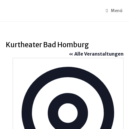
Menü
Kurtheater Bad Homburg
« Alle Veranstaltungen
A
d
r
e
s
s
e