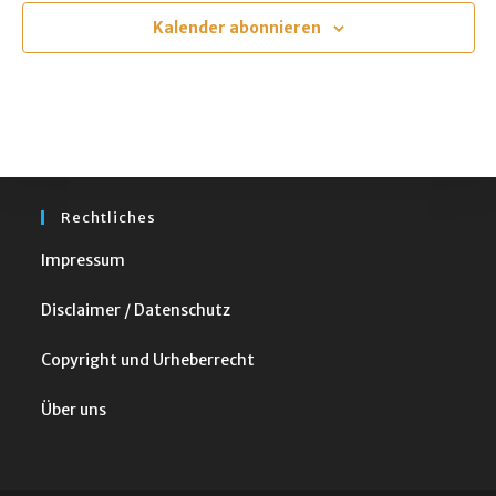
m
Kalender abonnieren
w
ä
h
l
e
n
Rechtliches
.
Impressum
Disclaimer / Datenschutz
Copyright und Urheberrecht
Über uns