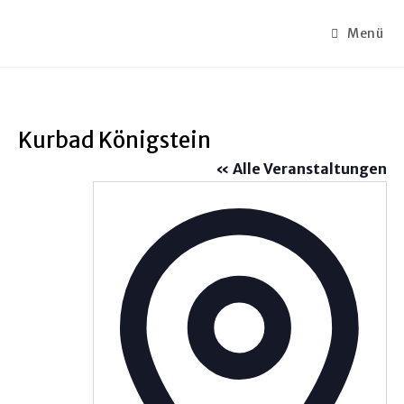
Menü
Kurbad Königstein
« Alle Veranstaltungen
A
d
r
e
s
s
e