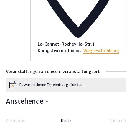
Le-Cannet-Rocheville-Str. 1
Königstein im Taunus
,
Wegbeschreibung
Veranstaltungen an diesem veranstaltungsort
Es wurden keine Ergebnisse gefunden.
H
i
n
Anstehende
w
e
D
i
s
a
Heute
Vorherige
Nächste
t
Veranstaltungen
Veranstalt
u