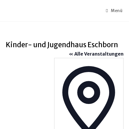
Menü
Kinder- und Jugendhaus Eschborn
« Alle Veranstaltungen
A
d
r
e
s
s
e