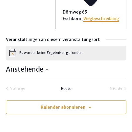
Dörnweg 65
Eschborn
,
Wegbeschreibung
Veranstaltungen an diesem veranstaltungsort
Es wurden keine Ergebnisse gefunden.
H
i
n
Anstehende
w
e
D
i
s
a
Heute
Vorherige
Nächste
t
Veranstaltungen
Veranstalt
u
m
Kalender abonnieren
w
ä
h