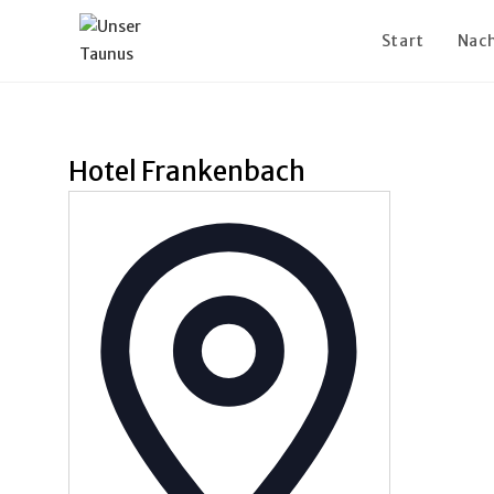
Start
Nach
Hotel Frankenbach
A
d
r
e
s
s
e