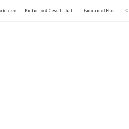
richten
Kultur und Gesellschaft
Fauna und Flora
G