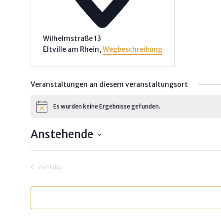
Wilhelmstraße 13
Eltville am Rhein
,
Wegbeschreibung
Veranstaltungen an diesem veranstaltungsort
Es wurden keine Ergebnisse gefunden.
H
i
n
Anstehende
w
e
Rechtliches
D
i
s
a
Impressum
Vorherige
t
Veranstaltungen
u
Disclaimer / Datenschutz
m
w
Copyright und Urheberrecht