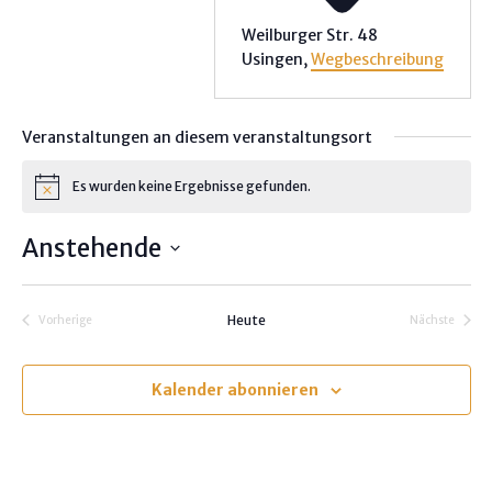
Weilburger Str. 48
Usingen
,
Wegbeschreibung
Veranstaltungen an diesem veranstaltungsort
Es wurden keine Ergebnisse gefunden.
H
i
n
Anstehende
w
e
D
i
s
a
Heute
Vorherige
Nächste
t
Veranstaltungen
Veranstalt
u
m
Kalender abonnieren
w
ä
h