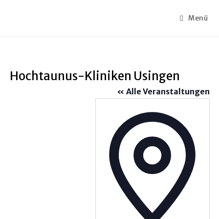
Menü
Hochtaunus-Kliniken Usingen
« Alle Veranstaltungen
A
d
r
e
s
s
e