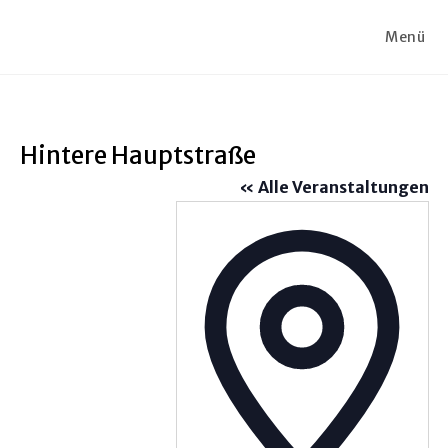
Menü
Hintere Hauptstraße
« Alle Veranstaltungen
A
d
r
e
s
s
e