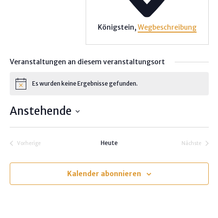
Königstein
,
Wegbeschreibung
Veranstaltungen an diesem veranstaltungsort
Es wurden keine Ergebnisse gefunden.
H
i
n
Anstehende
w
e
D
i
s
a
Heute
Vorherige
Nächste
t
Veranstaltungen
Veranstalt
u
m
Kalender abonnieren
w
ä
h