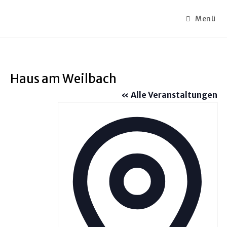
Menü
Haus am Weilbach
« Alle Veranstaltungen
A
d
r
e
s
s
e