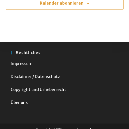
m
Kalender abonnieren
w
ä
h
l
e
n
Rechtliches
.
Impressum
Disclaimer / Datenschutz
Copyright und Urheberrecht
Über uns