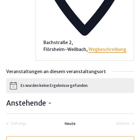
Bachstraße 2,
Flörsheim-Weilbach
,
Wegbeschreibung
Veranstaltungen an diesem veranstaltungsort
Es wurden keine Ergebnisse gefunden.
H
i
n
Anstehende
w
e
D
i
s
a
Heute
Vorherige
Nächste
t
Veranstaltungen
Veranstalt
u