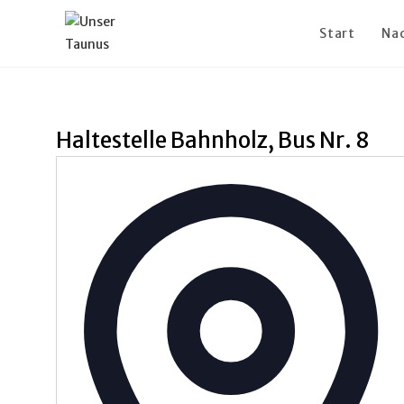
Zum
Inhalt
Start
Na
springen
Haltestelle Bahnholz, Bus Nr. 8
A
d
r
e
s
s
e