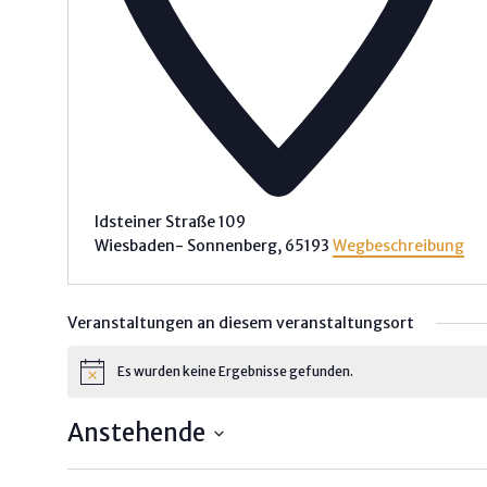
Idsteiner Straße 109
Wiesbaden- Sonnenberg
,
65193
Wegbeschreibung
Veranstaltungen an diesem veranstaltungsort
Es wurden keine Ergebnisse gefunden.
H
i
n
Rechtliches
Anstehende
w
e
Impressum
D
i
s