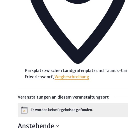
Parkplatz zwischen Landgrafenplatz und Taunus-Car
Friedrichsdorf
,
Wegbeschreibung
Veranstaltungen an diesem veranstaltungsort
Es wurden keine Ergebnisse gefunden.
H
i
n
Anstehende
w