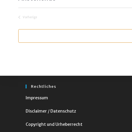
e
D
i
s
a
Vorherige
t
Veranstaltungen
u
m
w
ä
h
l
e
n
Rechtliches
.
Impressum
Disclaimer / Datenschutz
Copyright und Urheberrecht