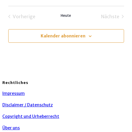
Datum
wählen.
Heute
Vorherige
Nächste
Veranstaltungen
Veransta
Kalender abonnieren
Rechtliches
Impressum
Disclaimer / Datenschutz
Copyright und Urheberrecht
Über uns