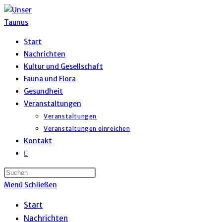
Zum
Inhalt
springen
Start
Nachrichten
Kultur und Gesellschaft
Fauna und Flora
Gesundheit
Veranstaltungen
Veranstaltungen
Veranstaltungen einreichen
Kontakt
Website-
Suche
umschalten
Menü
Schließen
Start
Nachrichten